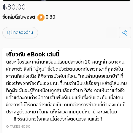
฿80.00
ซื้อเล่มนี้รับพอยต์
0.80
ทดลองอ่าน
เกี่ยวกับ eBook เล่มนี้
นิชินะ ไอริและเหล่านักเรียนมัธยมปลายอีก 10 คนถูกใครบางคน
ลักพาตัว สิ่งที่ "ผู้คุม" ซึ่งปิดบังตัวตนบอกกับพวกเขาที่ถูกขังใน
สถานที่แห่งหนึ่ง ก็คือการบังคับให้เล่น "เกมล่ามนุษย์หมาป่า" ที่
ต้องฆ่าพวกพ้องกันเอง ขณะที่เกมดำเนินไปเรื่อยๆ เหล่าผู้เล่นเกม
ที่ดูผิวเผินจะรู้สึกเหมือนถูกสุ่มเลือกตัวมา ก็สังเกตเห็นว่าแท้จริง
แล้วแต่ละคนต่างมีความสัมพันธ์แบบแค้นซึ่งกันและกัน เมื่อโดน
ขัดขวางไม่ให้คิดอย่างเยือกเย็น คนที่ต้องการฆ่าคนที่ตัวเองแค้นก็
ปรากฏตัวออกมา ในที่สุดก็ถึงเวลาที่มนุษย์หมาป่าจะเผยโฉม
——!! ซีรีส์บีบหัวใจที่แสนโด่งดังถึงตอนอวสานแล้ว!!
© TAKESHOBO