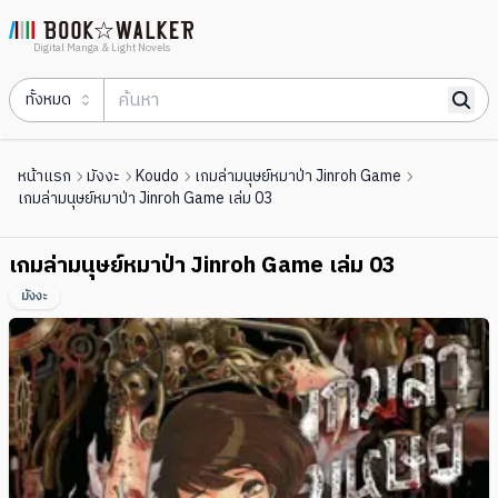
Digital Manga & Light Novels
ทั้งหมด
หน้าแรก
มังงะ
Koudo
เกมล่ามนุษย์หมาป่า Jinroh Game
เกมล่ามนุษย์หมาป่า Jinroh Game เล่ม 03
เกมล่ามนุษย์หมาป่า Jinroh Game เล่ม 03
มังงะ