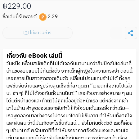
฿229.00
ซื้อเล่มนี้รับพอยต์
2.29
ไม่มีตัวอย่าง
เกี่ยวกับ eBook เล่มนี้
วันหนึ่ง เพื่อนสมัยเด็กที่ไม่ได้เจอกันมานานกว่าสิบปีกลับโผล่มาที่
บ้านของผมแบบไม่ทันตั้งตัว จากเด็กผู้หญิงในความทรงจำ ตอนนี้
เธอกลายเป็นสาวสุดฮอตเต็มตัว เปลี่ยนไปจนแทบจำไม่ได้ ทั้งลุค
แฟชั่นจัดจ้านและรูปร่างสุดเซ็กซี่ที่สะดุดตา “นายตกใจเกินไปแล้ว
นะ ฮ่า ๆ! ก็ไม่ได้เจอกันตั้งนานนี่นา!” เธอหัวเราะอย่างสบาย ๆ ผม
ได้แต่หน้าแดงและทำตัวไม่ถูกเมื่ออยู่ต่อหน้าเธอ แต่หลังจากเข้า
มาในบ้าน คำพูดของเธอกลับทำให้หัวใจผมเต้นแรงยิ่งกว่าเดิม—
เธอพูดออกมาอย่างตรงไปตรงมาโดยไม่เขินอาย ทำให้ผมทั้งตกใจ
และสับสน ว่านี่มันเกิดอะไรขึ้นกันแน่… ยังไม่ทันตั้งตัวดี เธอก็ค่อย
ๆ เข้ามาใกล้ พร้อมท่าทีที่ทำให้บรรยากาศยิ่งร้อนแรงและชวนใจ
เต้น จนผมแทบไม่รู้จะรับมือยังไงกับสถานการณ์ตรงหน้า เรื่อง