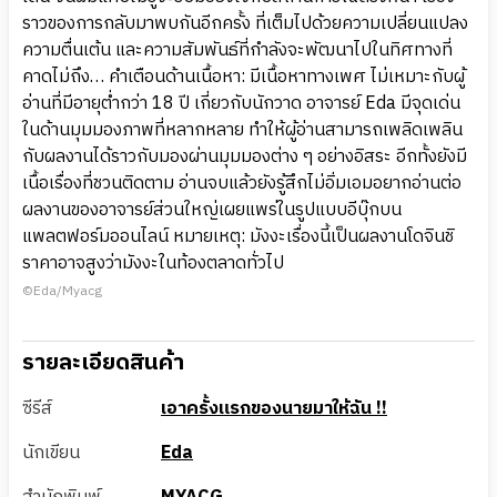
ราวของการกลับมาพบกันอีกครั้ง ที่เต็มไปด้วยความเปลี่ยนแปลง
ความตื่นเต้น และความสัมพันธ์ที่กำลังจะพัฒนาไปในทิศทางที่
คาดไม่ถึง… คำเตือนด้านเนื้อหา: มีเนื้อหาทางเพศ ไม่เหมาะกับผู้
อ่านที่มีอายุต่ำกว่า 18 ปี เกี่ยวกับนักวาด อาจารย์ Eda มีจุดเด่น
ในด้านมุมมองภาพที่หลากหลาย ทำให้ผู้อ่านสามารถเพลิดเพลิน
กับผลงานได้ราวกับมองผ่านมุมมองต่าง ๆ อย่างอิสระ อีกทั้งยังมี
เนื้อเรื่องที่ชวนติดตาม อ่านจบแล้วยังรู้สึกไม่อิ่มเอมอยากอ่านต่อ
ผลงานของอาจารย์ส่วนใหญ่เผยแพร่ในรูปแบบอีบุ๊กบน
แพลตฟอร์มออนไลน์ หมายเหตุ: มังงะเรื่องนี้เป็นผลงานโดจินชิ
ราคาอาจสูงว่ามังงะในท้องตลาดทั่วไป
©Eda/Myacg
รายละเอียดสินค้า
ซีรีส์
เอาครั้งแรกของนายมาให้ฉัน !!
นักเขียน
Eda