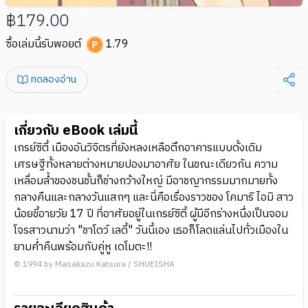
฿179.00
ซื้อเล่มนี้รับพอยต์
1.79
ทดลองอ่าน
เกี่ยวกับ eBook เล่มนี้
เกรย์ซิตี้ เมืองอันวิจิตรที่ยังหลงเหลือตึกอาคารแบบดั้งเดิม
เศรษฐีทั้งหลายต่างหมายปองมาอาศัย ในขณะเดียวกัน ความ
เหลื่อมล้ำของชนชั้นก็ช่างกว้างใหญ่ มีอาชญากรรมมากมายทั้ง
กลางคืนและกลางวันแสกๆ และนี่คือเรื่องราวของ โคมาริ ไอมิ สาว
น้อยขี้อายวัย 17 ปี ที่อาศัยอยู่ในเกรย์ซิตี้ ผู้มีอีกร่างหนึ่งเป็นจอม
โจรสาวนามว่า "ชาโดว์ เลดี้" วันนี้เอง เธอก็โลดแล่นไปทั่วเมืองใน
ยามค่ำคืนพร้อมกับคู่หู เดโมตะ!!
© 1994 by Masakazu Katsura / SHUEISHA