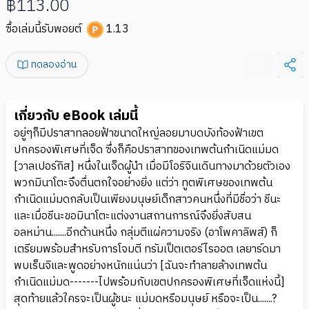
฿113.00
ซื้อเล่มนี้รับพอยต์
1.13
ทดลองอ่าน
เกี่ยวกับ eBook เล่มนี้
อยู่ๆก็มีปราสาทลอยฟ้าขนาดใหญ่ลอยมาบดบังท้องฟ้าเขต
ปกครองพิเศษที่เจ็ด ซึ่งก็คือปราสาทของเทพต้นกำเนิดแม่มด
[วาลเปอร์กิส] หนึ่งในเจ็ดผู้นำ เมื่อมีโอริจินเดินทางมาด้วยตัวเอง
พวกมินาโตะจึงตื่นตกใจอย่างยิ่ง แต่ว่า ทูตพิเศษของเทพต้น
กำเนิดแม่มดกลับเป็นเพียงมนุษย์เด็กสาวคนหนึ่งที่มีชื่อว่า ชีนะ
และเมื่อชีนะขอมินาโตะแต่งงานสถานการณ์จึงยิ่งสับสน
อลหม่าน.......อีกด้านหนึ่ง กลุ่มตีแผ่ความจริง (อาโพคาลิพส์) ก็
เตรียมพร้อมสำหรับการโจมตี ทรัมเป็ตเตอร์ไรออต เลยาร์ดมา
พบเร็นจิและพูดอย่างหนักแน่นว่า [ฉันจะทำลายล้างเทพต้น
กำเนิดแม่มด-------ไปพร้อมกับเขตปกครองพิเศษที่เจ็ดแห่งนี้]
สุดท้ายแล้วใครจะเป็นผู้ชนะ แม่มดหรือมนุษย์ หรือจะเป็น.......?