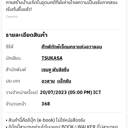
การสร้างบ้านเกิดในอุดมคติที่ยังห่างไกลความเป็นจริงภาคสอง
เริ่มต้นขึ้นแล้ว!
Zenshu
รายละเอียดสินค้า
ซีรีส์
ศึกพิทักษ์เจ็ดนคราแห่งอวาลอน
นักเขียน
TSUKASA
สำนักพิมพ์
เซนชู พับลิชชิ่ง
ประเภท
อวสาน
แอ็กชัน
วางจำหน่ายตั้งแต่
20/07/2023 (05:00 PM) ICT
จำนวนหน้า
368
• สินค้านี้คืออีบุ๊ก (e-book) ไม่ใช่หนังสือจริง
• อีบุ๊กนี้สามารถอ่านได้บนแอป BOOK☆WALKER (ไม่สามารถ