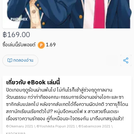
฿169.00
ซื้อเล่มนี้รับพอยต์
1.69
ทดลองอ่าน
เกี่ยวกับ eBook เล่มนี้
ปิดเทอมฤดูร้อนผ่านพ้นไป ไม่ทันไรก็เข้าสู่ช่วงฤดูกาลงาน
วัฒนธรรม ทว่าท่าทีของคณะกรรมการจัดงานอย่างไอกะและซา
ซากิกลับแปลกไป หลังจากสังเกตได้ถึงความผิดปกติ วาตารุก็โดน
สภานักเรียนเรียกตัวไป!? หนุ่มจืดหมดไฟ x สาวสวยซึนเดเระ
เรื่องราวความรักของ คู่ที่เหมือนจะใจตรงกัน มาถึงบทสรุปแล้ว!
©Okemaru 2021 \ ©Yoshikita Popuri 2021 \ ©Sabamizore 2021 \
KADOKAWA