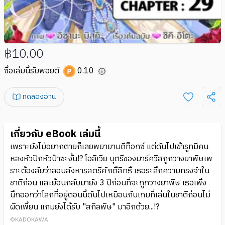
฿10.00
ซื้อเล่มนี้รับพอยต์
0.10
ทดลองอ่าน
เกี่ยวกับ eBook เล่มนี้
เพราะยังไม่อยากตายก็เลยพยายามดีท็อกซ์ แต่ดันไปเข้ารูทมีคน
หลงหัวปักหัวปำซะงั้น!? โอลิเวีย บุตรีของมาร์ควิสถูกวางยาพิษเพ
ราะต้องสัยว่าลอบสังหารสตรีศักดิ์สิทธิ์ เธอระลึกความทรงจำใน
ชาติก่อน และย้อนกลับมายัง 3 ปีก่อนที่จะถูกวางยาพิษ เธอเพิ่ง
นึกออกว่าโลกที่อยู่ตอนนี้ดันไปเหมือนกับเกมที่เล่นในชาติก่อนไม่
ผิดเพี้ยน แถมยังได้รับ "สกิลพิษ" มาอีกด้วย...!?
©KADOKAWA