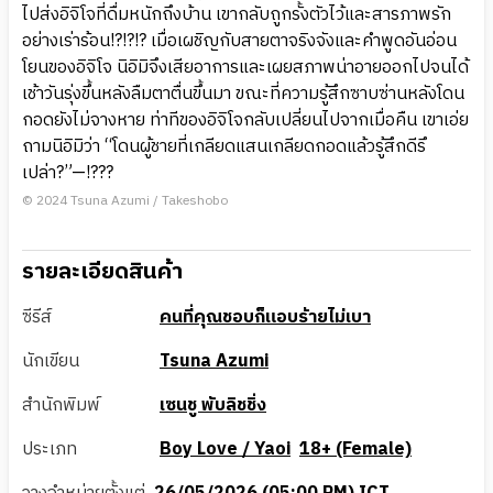
ไปส่งอิจิโจที่ดื่มหนักถึงบ้าน เขากลับถูกรั้งตัวไว้และสารภาพรัก
อย่างเร่าร้อน!?!?!? เมื่อเผชิญกับสายตาจริงจังและคำพูดอันอ่อน
โยนของอิจิโจ นิอิมิจึงเสียอาการและเผยสภาพน่าอายออกไปจนได้
เช้าวันรุ่งขึ้นหลังลืมตาตื่นขึ้นมา ขณะที่ความรู้สึกซาบซ่านหลังโดน
กอดยังไม่จางหาย ท่าทีของอิจิโจกลับเปลี่ยนไปจากเมื่อคืน เขาเอ่ย
ถามนิอิมิว่า “โดนผู้ชายที่เกลียดแสนเกลียดกอดแล้วรู้สึกดีรึ
เปล่า?”—!???
© 2024 Tsuna Azumi / Takeshobo
รายละเอียดสินค้า
ซีรีส์
คนที่คุณชอบก็แอบร้ายไม่เบา
นักเขียน
Tsuna Azumi
สำนักพิมพ์
เซนชู พับลิชชิ่ง
ประเภท
Boy Love / Yaoi
18+ (Female)