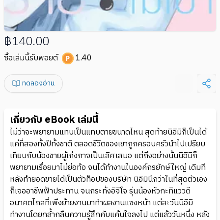
฿140.00
ซื้อเล่มนี้รับพอยต์
1.40
ทดลองอ่าน
เกี่ยวกับ eBook เล่มนี้
ไม่ว่าจะพยายามแทบเป็นแทบตายขนาดไหน สุดท้ายนิอิมิก็เป็นได้
แค่ที่สองทั้งปีทั้งชาติ ตลอดชีวิตของเขาถูกครอบครัวนำไปเปรียบ
เทียบกับน้องชายผู้เก่งกาจเป็นเลิศเสมอ แต่ถึงอย่างนั้นนิอิมิก็
พยายามเรื่อยมาไม่ย่อท้อ จนได้ทำงานในองค์กรยักษ์ใหญ่ เดิมที
หลังทำยอดขายได้เป็นตัวท็อปของบริษัท นิอิมินึกว่าในที่สุดตัวเอง
ก็เจออาชีพฟ้าประทาน จนกระทั่งอิจิโจ รุ่นน้องหัวกะทิแววดี
อนาคตไกลที่เพิ่งย้ายงานมาทำผลงานแซงหน้า แต่ละวันนิอิมิ
ทำงานโดยกล้ำกลืนความรู้สึกคับแค้นใจลงไป แต่แล้ววันหนึ่ง หลัง