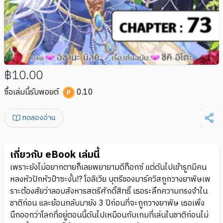
฿10.00
ซื้อเล่มนี้รับพอยต์
0.10
ทดลองอ่าน
เกี่ยวกับ eBook เล่มนี้
เพราะยังไม่อยากตายก็เลยพยายามดีท็อกซ์ แต่ดันไปเข้ารูทมีคน
หลงหัวปักหัวปำซะงั้น!? โอลิเวีย บุตรีของมาร์ควิสถูกวางยาพิษเพ
ราะต้องสัยว่าลอบสังหารสตรีศักดิ์สิทธิ์ เธอระลึกความทรงจำใน
ชาติก่อน และย้อนกลับมายัง 3 ปีก่อนที่จะถูกวางยาพิษ เธอเพิ่ง
นึกออกว่าโลกที่อยู่ตอนนี้ดันไปเหมือนกับเกมที่เล่นในชาติก่อนไม่