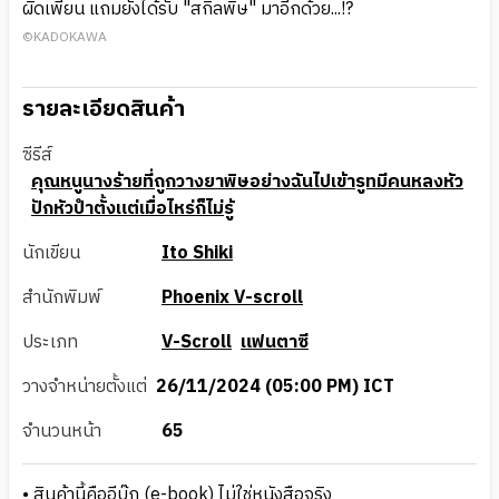
ผิดเพี้ยน แถมยังได้รับ "สกิลพิษ" มาอีกด้วย...!?
©KADOKAWA
รายละเอียดสินค้า
ซีรีส์
คุณหนูนางร้ายที่ถูกวางยาพิษอย่างฉันไปเข้ารูทมีคนหลงหัว
ปักหัวปําตั้งแต่เมื่อไหร่ก็ไม่รู้
นักเขียน
Ito Shiki
สำนักพิมพ์
Phoenix V-scroll
ประเภท
V-Scroll
แฟนตาซี
วางจำหน่ายตั้งแต่
26/11/2024 (05:00 PM) ICT
จำนวนหน้า
65
• สินค้านี้คืออีบุ๊ก (e-book) ไม่ใช่หนังสือจริง