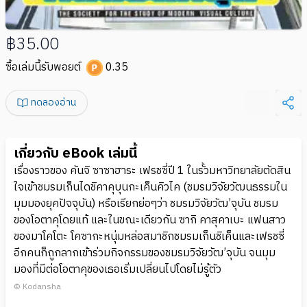
฿35.00
ซื้อเล่มนี้รับพอยต์
0.35
ทดลองอ่าน
เกี่ยวกับ eBook เล่มนี้
เรื่องราวของ คันจิ ซาซาฮาระ เฟรชซี่ปี 1 ในรั้วมหาวิทยาลัยตัดสิน
ใจเข้าชมรมเก็นไดชิคาคุบุนกะเค็นคิวไค (ชมรมวิจัยวัฒนธรรมใน
มุมมองยุคปัจจุบัน) หรือเรียกย่อๆว่า ชมรมวิจัยวัฒ’จุบัน ชมรม
ของโอตาคุโดยแท้ และในขณะเดียวกัน ซากิ คาสุคาเบะ แฟนสาว
ของมาโคโตะ โคซากะหนุ่มหล่อสมาชิกชมรมเก็นชิเค็นและเฟรชซี่
อีกคนก็ถูกลากเข้าร่วมกิจกรรมของชมรมวิจัยวัฒ’จุบัน จนมุม
มองที่มีต่อโอตาคุของเธอเริ่มเปลี่ยนไปโดยไม่รู้ตัว
© Kodansha