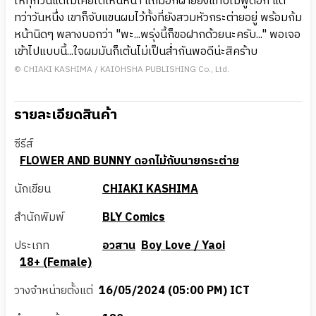
ให้ทุกวันแต่ไม่เคยได้เห็นหน้า แถมอีกฝ่ายยังแทบไม่พูดอีก แต่
ทว่าวันหนึ่ง เขาก็จับแขนผมไว้ทั้งที่ยังสวมหัวกระต่ายอยู่ พร้อมก้ม
หน้านิดๆ พลางบอกว่า "พะ...พรุ่งนี้ก็ขอฝากด้วยนะครับ..." พอเจอ
เข้าไปแบบนี้...ใจผมมันก็เต้นไม่เป็นส่ำกันพอดีน่ะสิคร้าบ
© CHIAKI KASHIMA / KAIOHSHA PUBLISHING Co., Ltd.
รายละเอียดสินค้า
ซีรีส์
FLOWER AND BUNNY ดอกไม้กับนายกระต่าย
นักเขียน
CHIAKI KASHIMA
สำนักพิมพ์
BLY Comics
ประเภท
อวสาน
Boy Love / Yaoi
18+ (Female)
วางจำหน่ายตั้งแต่
16/05/2024 (05:00 PM) ICT