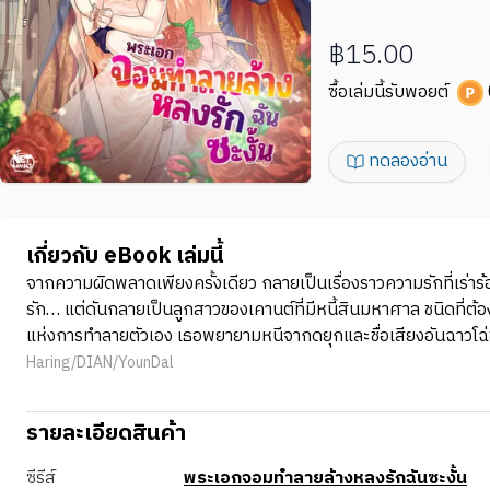
฿15.00
ซื้อเล่มนี้รับพอยต์
ทดลองอ่าน
เกี่ยวกับ eBook เล่มนี้
จากความผิดพลาดเพียงครั้งเดียว กลายเป็นเรื่องราวความรักที่เร่าร้อนแ
รัก… แต่ดันกลายเป็นลูกสาวของเคานต์ที่มีหนี้สินมหาศาล ชนิดที่ต้องใช้เ
แห่งการทำลายตัวเอง เธอพยายามหนีจากดยุกและชื่อเสียงอันฉาวโฉ่ข
Haring/DIAN/YounDal
รายละเอียดสินค้า
ซีรีส์
พระเอกจอมทำลายล้างหลงรักฉันซะงั้น