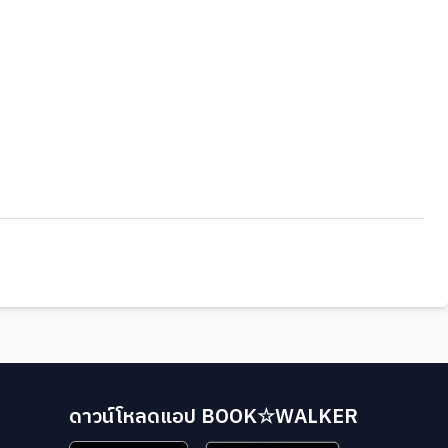
ดาวน์โหลดแอป BOOK☆WALKER