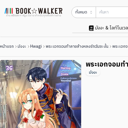
ทั้งหมด
ร้าน eBook การ์ตูน นิยาย สำหรับทุกสไตล์การอ่าน
มังงะ & ไลท์โนเวล
หน้าแรก
มังงะ
Hwagi
พระเอกจอมทำลายล้างหลงรักฉันซะงั้น
พระเอกจอ
พระเอกจอมทำล
มังงะ