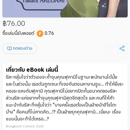
฿76.00
ซื้อเล่มนี้รับพอยต์
0.76
ทดลองอ่าน
เกี่ยวกับ eBook เล่มนี้
ริสะกลุ้มใจว่าตัวเองจะค้ำจุนคุณฟุคามิในฐานะพนักงานได้มั้ย
และในช่วงนั้น เธอดันถูกเซนะที่เจอกันตอนหางานจูบ.... ทำให้ยิ่งระ
หองระแหงกับฟุคามิ คุณฟุคามิไม่อยากปิดกั้นอนาคตของริสะ
ส่วนริสะแค่อยากค้ำจุนคุณฟุคามิสุดจิตสุดใจ และคนที่ให้คำ
แนะนำกับริสะที่กลุ้มใจว่า "บางครั้งเธอต้องเป็นฝ่ายนำฮิโรโตะ
บ้าง" คือคนที่ไม่คาดคิด....!? เป็นฝ่ายรุกคุณฟุคามิ....เนี่ยนะ เรื่อง
แบบนั้นจะทำได้เหรอ....?
Bongkoch Comics (Girl)