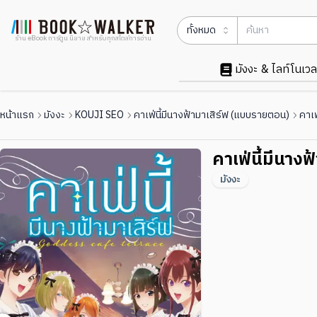
ทั้งหมด
ร้าน eBook การ์ตูน นิยาย สำหรับทุกสไตล์การอ่าน
มังงะ & ไลท์โนเวล
หน้าแรก
มังงะ
KOUJI SEO
คาเฟ่นี้มีนางฟ้ามาเสิร์ฟ (แบบรายตอน)
คาเฟ
คาเฟ่นี้มีนางฟ
มังงะ