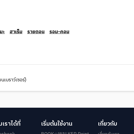
มะ
ฮาเร็ม
รายตอน
รอม-คอม
นเบราว์เซอร์)
เราได้ที่
เริ่มต้นใช้งาน
เกี่ยวกับ