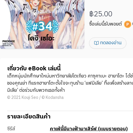
฿25.00
ซื้อเล่มนี้รับพอยต์
ทดลองอ่าน
เกี่ยวกับ eBook เล่มนี้
เด็กหนุ่มนักศึกษาใหม่มหาวิทยาลัยโตเกียว คาซุคาเบะ ฮายาโตะ ได้ข
ของคุณย่า ทีแรกฮายาโตะตั้งใจจะทุบร้าน ‘แฟมิเลีย’ ทิ้งเพื่อสร้างล
มิเลีย’ ต่อร่วมกับพวกเธอทั้งห้า
© 2021 Kouji Seo / © Kodansha
รายละเอียดสินค้า
ซีรีส์
คาเฟ่นี้มีนางฟ้ามาเสิร์ฟ (แบบรายตอน)