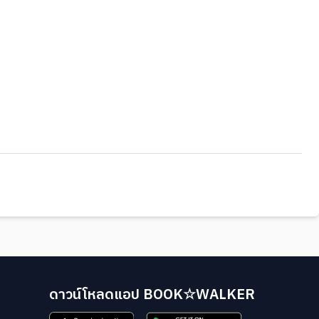
ดาวน์โหลดแอป BOOK☆WALKER