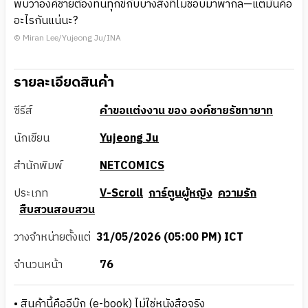
พบว่าองค์ชายต้องทนทุกข์กับบางสิ่งที่ไม่ชอบมาพากล—แต่มันคือ
อะไรกันแน่นะ?
© Miran Lee/Yujeong Ju/INA
รายละเอียดสินค้า
ซีรีส์
คำขอแต่งงาน ของ องค์ชายรัชทายาท
นักเขียน
Yujeong Ju
สำนักพิมพ์
NETCOMICS
ประเภท
V-Scroll
การ์ตูนผู้หญิง
ความรัก
สืบสวนสอบสวน
วางจำหน่ายตั้งแต่
31/05/2026 (05:00 PM) ICT
จำนวนหน้า
76
• สินค้านี้คืออีบุ๊ก (e-book) ไม่ใช่หนังสือจริง