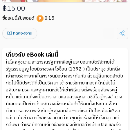
฿15.00
ซื้อเล่มนี้รับพอยต์
0.15
ทดลองอ่าน
เกี่ยวกับ eBook เล่มนี้
ในโลกคู่ขนาน สาธารณรัฐเกาหลีอยู่ในระบอบกษัตริย์ภายใต้
รัฐธรรมนูญ โดยมีราชวงศ์โชซ็อน (1392-) เป็นประมุข วันหนึ่ง
เจ้าชายรัชทายาทสิ้นพระชนม์อย่างกระทันหัน ส่วนผู้สืบทอดลำดับ
ถัดไปก็มีประวัติที่เป็นปริศนา เจ้าชายรัชทายาทองค์ใหม่ยังไม่
อภิเษกสมรส และถูกคาดหวังให้เข้าพิธีแต่งตั้งพร้อมกับพระคู่
หมั้น แต่แทนที่จะเป็นดาราสาวแสนสวยลูกสาวซีอีโอผู้ทรงอำนาจ
ที่เคยตกเป็นข่าวด้วยกัน องค์ชายกลับทำให้คนทั้งประเทศช็อก
ด้วยการสารภาพรักกับผู้หญิงคนอื่น—แต่เธอเป็นใครกันล่ะ? ชอ
ยลีจิน นักข่าวสาวไฟแรงสาบานว่าจะขุดคุ้ยเรื่องนี้ให้ถึงที่สุด แต่
กลับพบว่าเธอมีความเกี่ยวข้องกับองค์ชายอย่างน่าแปลก และยัง