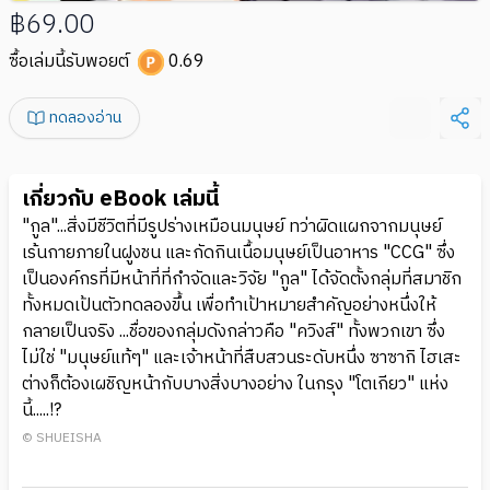
฿69.00
ซื้อเล่มนี้รับพอยต์
0.69
ทดลองอ่าน
เกี่ยวกับ eBook เล่มนี้
"กูล"...สิ่งมีชีวิตที่มีรูปร่างเหมือนมนุษย์ ทว่าผิดแผกจากมนุษย์
เร้นกายภายในฝูงชน และกัดกินเนื้อมนุษย์เป็นอาหาร "CCG" ซึ่ง
เป็นองค์กรที่มีหน้าที่ที่กำจัดและวิจัย "กูล" ได้จัดตั้งกลุ่มที่สมาชิก
ทั้งหมดเป้นตัวทดลองขึ้น เพื่อทำเป้าหมายสำคัญอย่างหนึ่งให้
กลายเป็นจริง ...ชื่อของกลุ่มดังกล่าวคือ "ควิงส์" ทั้งพวกเขา ซึ่ง
ไม่ใช่ "มนุษย์แท้ๆ" และเจ้าหน้าที่สืบสวนระดับหนึ่ง ซาซากิ ไฮเสะ
ต่างก็ต้องเผชิญหน้ากับบางสิ่งบางอย่าง ในกรุง "โตเกียว" แห่ง
นี้.....!?
© SHUEISHA