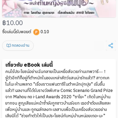
฿10.00
ซื้อเล่มนี้รับพอยต์
0.10
ทดลองอ่าน
เกี่ยวกับ eBook เล่มนี้
คนไร้ประโยชน์อย่างฉันกลายเป็นเหยื่อสังเวยท่านเทพวารี―！
รู้ตัวอีกทีก็อยู่ที่ตำหนักในของเหล่าสัตว์แสนน่ารักแล้ว!? สาวกเค
โมโนะห้ามพลาด "เรื่องราวแฟนตาซีในตำหนักปุกปุย" เริ่มขึ้น
แล้ว!! ผลงานที่ได้รับรางวัลพิเศษ Comic Scenario Grand Prize
จาก Mahou no i-Land Awards 2020 "ซาโยะ" เกิดในหมู่บ้าน
ยากจน สูญเสียแม่หนำซ้ำยังถูกชาวบ้านรังแก เธอจำต้องเสียสละ
เพื่อหมู่บ้านและถูกผลักลงทะเลสาบเพื่อเป็นเครื่องสังเวยอย่าง
เสียมิได้ "ช่วยทำตัวให้เป็นประโยชน์กับหมู่บ้านหน่อยเถอะนะ"