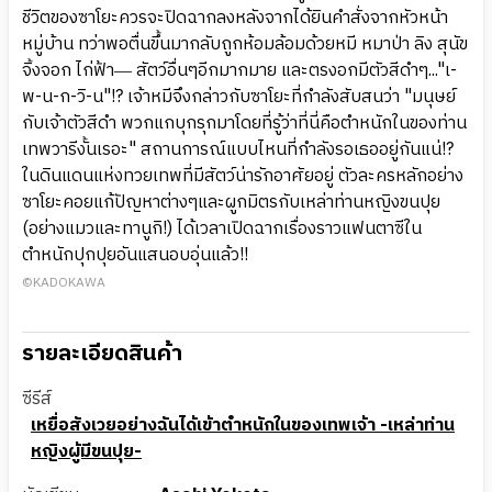
ชีวิตของซาโยะควรจะปิดฉากลงหลังจากได้ยินคำสั่งจากหัวหน้า
หมู่บ้าน ทว่าพอตื่นขึ้นมากลับถูกห้อมล้อมด้วยหมี หมาป่า ลิง สุนัข
จิ้งจอก ไก่ฟ้า― สัตว์อื่นๆอีกมากมาย และตรงอกมีตัวสีดำๆ..."เ-
พ-น-ก-วิ-น"!? เจ้าหมีจึงกล่าวกับซาโยะที่กำลังสับสนว่า "มนุษย์
กับเจ้าตัวสีดำ พวกแกบุกรุกมาโดยที่รู้ว่าที่นี่คือตำหนักในของท่าน
เทพวารีงั้นเรอะ" สถานการณ์แบบไหนที่กำลังรอเธออยู่กันแน่!?
ในดินแดนแห่งทวยเทพที่มีสัตว์น่ารักอาศัยอยู่ ตัวละครหลักอย่าง
ซาโยะคอยแก้ปัญหาต่างๆและผูกมิตรกับเหล่าท่านหญิงขนปุย
(อย่างแมวและทานูกิ!) ได้เวลาเปิดฉากเรื่องราวแฟนตาซีใน
ตำหนักปุกปุยอันแสนอบอุ่นแล้ว!!
©KADOKAWA
รายละเอียดสินค้า
ซีรีส์
เหยื่อสังเวยอย่างฉันได้เข้าตำหนักในของเทพเจ้า -เหล่าท่าน
หญิงผู้มีขนปุย-