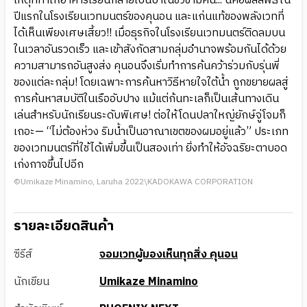
เหตุที่ทำให้อาคารเรียนกลายเป็นป่าในชั่วข้ามคืน... นี่คือผลลัพธ์ใน
ปีแรกในโรงเรียนเวทมนตร์ของคุนอน และแก่นแท้ของพลังเวทที่
ได้เห็นเพียงเศษเสี้ยว!! เมื่อธุรกิจในโรงเรียนเวทมนตร์ติดลมบน
ในเวลาอันรวดเร็ว และเข้าสังกัดสามกลุ่มอำนาจพร้อมกันได้ด้วย
ความสามารถอันสูงส่ง คุนอนจึงเริ่มทำการค้นคว้าร่วมกับรุ่นพี่
ของแต่ละกลุ่ม! โดยเฉพาะการค้นหาวิธีหายใจใต้น้ำ ถูกขยายผลสู่
การค้นหาสมบัติในเรืออับปาง แม้แต่ก้นทะเลก็เป็นเส้นทางเดิน
เล่นสำหรับนักเรียนระดับพิเศษ! ต่อให้โดนปลาใหญ่ยักษ์จู่โจมก็
เถอะ— “ไม่ต้องห่วง ริมน้ำเป็นอาณาเขตของผมอยู่แล้ว” ประเภท
ของเวทมนตร์ที่ใช้ได้เพิ่มขึ้นเป็นสองเท่า ยิ่งทำให้อัจฉริยะตาบอด
เก่งกาจขึ้นไปอีก
©Umikaze Minamino, Laruha 2022\KADOKAWA CORPORATION
รายละเอียดสินค้า
ซีรีส์
จอมเวทผู้มองเห็นทุกสิ่ง คุนอน
นักเขียน
Umikaze Minamino