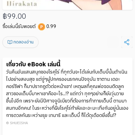
฿99.00
ซื้อเล่มนี้รับพอยต์
0.99
ทดลองอ่าน
เกี่ยวกับ eBook เล่มนี้
วันคืนอันแสนสนุกของโรคุโร่ ที่ทุกวันจะได้เล่นกับเด็บบี้นั้นดำเนิน
ไปอย่างสงบสุข แต่จู่ๆผู้ปกครองนรกคนปัจจุบัน ซาตาน เดอะ
คอร์ซิฟา ก็มาปรากฏตัวต่อหน้าเขา! เหตุผลที่คุณพ่อจอมติดลูก
สาวของเด็บบี้มาหาเขาคืออะไร...!? แต่ทว่า ทุกๆอย่างก็ยังวุ่นวาย
ขึ้นไปอีก เพราะยังมีปีศาจจูนิเบียวที่ต้องการท้าทายเด็บบี้ ตามมา
สมทบอีกคน! ในระหว่างที่ฝั่งโรคุโร่กำลังเอะอะมะเทิ่งกันอยู่นั่นเอง
การดวลกันระหว่างรุย เทมาริ และเด็บบี้ ก็ได้ดุเดือดยิ่งขึ้น!?
© SHUEISHA