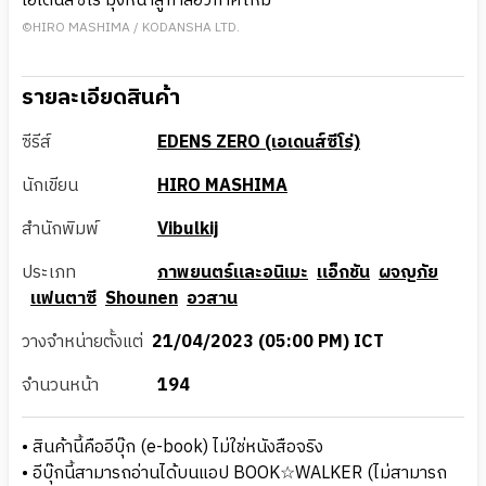
เอเดนส์ซีโร่ มุ่งหน้าสู่กาลอวกาศใหม่
©HIRO MASHIMA / KODANSHA LTD.
รายละเอียดสินค้า
ซีรีส์
EDENS ZERO (เอเดนส์ซีโร่)
นักเขียน
HIRO MASHIMA
สำนักพิมพ์
Vibulkij
ประเภท
ภาพยนตร์และอนิเมะ
แอ็กชัน
ผจญภัย
แฟนตาซี
Shounen
อวสาน
วางจำหน่ายตั้งแต่
21/04/2023 (05:00 PM) ICT
จำนวนหน้า
194
• สินค้านี้คืออีบุ๊ก (e-book) ไม่ใช่หนังสือจริง
• อีบุ๊กนี้สามารถอ่านได้บนแอป BOOK☆WALKER (ไม่สามารถ