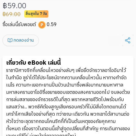
฿59.00
฿69.00
สิ้นสุดใน 7 วัน
ซื้อเล่มนี้รับพอยต์
0.59
ทดลองอ่าน
เกี่ยวกับ eBook เล่มนี้
ราชาปีศาจซิกกี้เคลื่อนไหวอย่างลับๆ เพื่อยึดจักรวาลอาโออิมาไว้
ในกํามือ ชูร่าได้ใช้ประโยชน์จากความเคลื่อนไหวนั้น หาทางกําจัด
เนโร ความทะเยอทะยานปั่นป่วนนํามาซึ่งพลังมากมายมหาศาล
มหาสงครามอาโออิซึ่งขยายขอบเขตของสงครามออกไป จบลงด้วย
การล่มสลายของจักรวรรดิในที่สุด พรากหลายชีวิตไปพร้อมกับ
แสงสว่าง... พวกชิคิต้องสูญเสียครอบครัวที่ไม่มีสิ่งใดทดแทนได้
เศร้าโศกเสียใจอย่างที่สุด ทว่าขณะเดียวกัน พวกเขาได้สาบานต่อ
หัวใจว่าจะขุดรากถอนโคนซิกกี้ที่เป็นต้นเหตุของภัยคุกคาม
ทั้งหมด เรื่องราวในตอนนี้เข้าสู่จุดเปลี่ยนที่สําคัญ การเดินทางของ