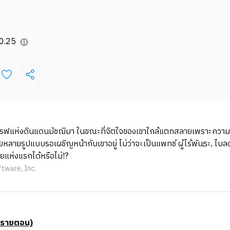
0.25
งลิมเกรฟแห่งดินแดนมัชฌิมา ในขณะที่จิตใจของเขาใกล้แตกสลายเพราะความโ
หลายรูปแบบรอเผชิญหน้ากับเขาอยู่ ไม่ว่าจะเป็นแพทช์ ผู้ไร้พันธะ, ไบลด์
ยแห่งแรกได้หรือไม่!?
tware, Inc.
บรายตอน)