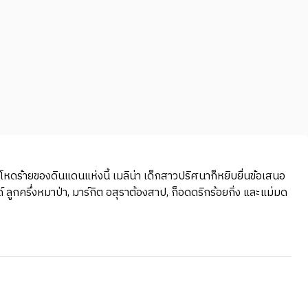
หดร้ายของดินแดนแห่งนี้ เมลิน่า เด็กสาวปริศนาก็หยิบยื่นข้อเสนอ
 ลูกครึ่งหมาป่า, มาร์กิต อสุราต้องสาป, ก็อดดริกร้อยกิ่ง และแม่มด