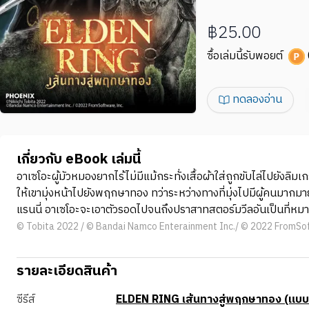
฿25.00
ซื้อเล่มนี้รับพอยต์
ทดลองอ่าน
เกี่ยวกับ eBook เล่มนี้
อาเซโอะผู้มัวหมองยากไร้ไม่มีแม้กระทั่งเสื้อผ้าใส่ถูกขับไล่ไปยั
ให้เขามุ่งหน้าไปยังพฤกษาทอง ทว่าระหว่างทางที่มุ่งไปมีผู้คนมากมาย
แรนนี่ อาเซโอะจะเอาตัวรอดไปจนถึงปราสาทสตอร์มวีลอันเป็นที่หมา
© Tobita 2022 / © Bandai Namco Enterainment Inc./ © 2022 FromSof
รายละเอียดสินค้า
ซีรีส์
ELDEN RING เส้นทางสู่พฤกษาทอง (แบ