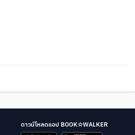
ดาวน์โหลดแอป BOOK☆WALKER