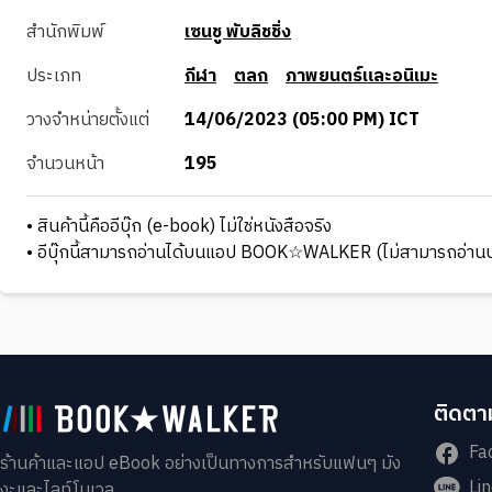
สำนักพิมพ์
เซนชู พับลิชชิ่ง
ประเภท
กีฬา
ตลก
ภาพยนตร์และอนิเมะ
วางจำหน่ายตั้งแต่
14/06/2023 (05:00 PM) ICT
จำนวนหน้า
195
• สินค้านี้คืออีบุ๊ก (e-book) ไม่ใช่หนังสือจริง
• อีบุ๊กนี้สามารถอ่านได้บนแอป BOOK☆WALKER (ไม่สามารถอ่านบ
ติดตาม
Fa
ร้านค้าและแอป eBook อย่างเป็นทางการสำหรับแฟนๆ มัง
Li
งะและไลท์โนเวล