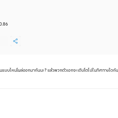
0.86
มีผู้ใช้ก้นแบบไหนโผล่ออกมากันนะ? แล้วพวกตัวเอกจะเติบโตไปในทิศทางใดกั