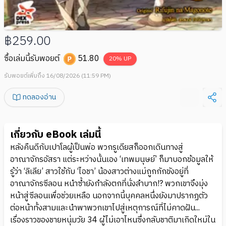
฿259.00
ซื้อเล่มนี้รับพอยต์
51.80
20
% UP
รับพอยต์เพิ่มถึง 16/08/2026 (11:59 PM)
ทดลองอ่าน
เกี่ยวกับ eBook เล่มนี้
หลังคืนดีกับเปาโลผู้เป็นพ่อ พวกรูเดียสก็ออกเดินทางสู่
อาณาจักรอัสรา แต่ระหว่างนั้นเอง ‘เทพมนุษย์’ ก็มาบอกข้อมูลให้
รู้ว่า ‘ลิเลีย’ สาวใช้กับ ‘ไอชา’ น้องสาวต่างแม่ถูกกักขังอยู่ที่
อาณาจักรซีลอน หนำซ้ำยังกำลังตกที่นั่งลำบาก!? พวกเขาจึงมุ่ง
หน้าสู่ซีลอนเพื่อช่วยเหลือ นอกจากนี้บุคคลหนึ่งยังมาปรากฏตัว
ต่อหน้าทั้งสามและนำพาพวกเขาไปสู่เหตุการณ์ที่ไม่คาดฝัน...
เรื่องราวของชายหนุ่มวัย 34 ผู้ไม่เอาไหนซึ่งกลับชาติมาเกิดใหม่ใน