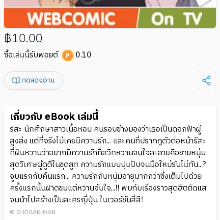
฿10.00
ซื้อเล่มนี้รับพอยต์
0.10
ทดลองอ่าน
เกี่ยวกับ eBook เล่มนี้
ริสะ นักศึกษาสาวเนื้อหอม คนรอบข้างมองว่าเธอเป็นดอกฟ้าผู้
สูงส่ง แต่ที่จริงไม่เคยมีความรัก... และคนที่ปรากฏตัวต่อหน้าริสะ
ที่ฝันหวานว่าอยากมีความรักที่สวีทหวานจนใจละลายคือชายหนุ่ม
สุดวิเศษผู้ดูดีในชุดสูท ความรักแบบปุบปับจนมือใหม่รับไม่ทัน...?
จูบแรกกับคืนแรก... ความรักกับหนุ่มอายุมากกว่าซึ่งเต็มไปด้วย
ครั้งแรกนั้นฝาดขมแต่หวานจับใจ...!! พบกับเรื่องราวสุดฮิตติดแส
จนนำไปสร้างเป็นละครญี่ปุ่น ในเวอร์ชั่นสี่สี!
© SHOGAKUKAN