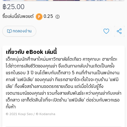
฿25.00
ซื้อเล่มนี้รับพอยต์
0.25
ทดลองอ่าน
เกี่ยวกับ eBook เล่มนี้
เด็กหนุ่มนักศึกษาใหม่มหาวิทยาลัยโตเกียว คาซุคาเบะ ฮายาโตะ
ได้ข่าวการเสียชีวิตของคุณย่า จึงเดินทางกลับบ้านเกิดเป็นครั้ง
แรกในรอบ 3 ปี จนได้พบกับเด็กสาว 5 คนที่ทำงานเป็นพนักงาน
คาเฟ่ ‘แฟมิเลีย’ ของคุณย่า ทีแรกฮายาโตะตั้งใจจะทุบร้าน ‘แฟมิ
เลีย’ ทิ้งเพื่อสร้างลานจอดรถรายเดือน แต่เมื่อได้รับรู้ถึง
เจตนารมณ์ของคุณย่า รวมทั้งสายสัมพันธ์ระหว่างคุณย่ากับเหล่า
เด็กสาว เขาก็ตัดสินใจที่จะเปิดร้าน ‘แฟมิเลีย’ ต่อร่วมกับพวกเธอ
ทั้งห้า
© 2021 Kouji Seo / © Kodansha