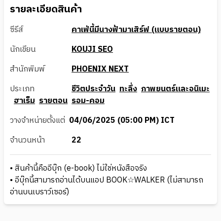
รายละเอียดสินค้า
ซีรีส์
คาเฟ่นี้มีนางฟ้ามาเสิร์ฟ (แบบรายตอน)
นักเขียน
KOUJI SEO
สำนักพิมพ์
PHOENIX NEXT
ประเภท
ชีวิตประจำวัน
ทะลึ่ง
ภาพยนตร์และอนิเมะ
ฮาเร็ม
รายตอน
รอม-คอม
วางจำหน่ายตั้งแต่
04/06/2025 (05:00 PM) ICT
จำนวนหน้า
22
• สินค้านี้คืออีบุ๊ก (e-book) ไม่ใช่หนังสือจริง
• อีบุ๊กนี้สามารถอ่านได้บนแอป BOOK☆WALKER (ไม่สามารถ
อ่านบนเบราว์เซอร์)