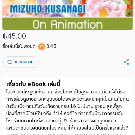
฿45.00
ซื้อเล่มนี้รับพอยต์
0.45
ทดลองอ่าน
เกี่ยวกับ eBook เล่มนี้
โยนะ องค์หญิงแห่งอาณาจักรโคกะ เป็นลูกสาวคนเดียวจึงได้รับ
การเลี้ยงดูมาอย่างทะนุถนอมโดยพระบิดาและฮาคุที่เป็นคนคุ้มกัน
ในวันหนึ่ง ก่อนถึงวันเกิดอายุครบ 16 ปีไม่นาน ซูวอน ลูกพี่ลูก
น้องที่ฮาคุมีใจให้ก็มาถึง ทำให้เธอดีใจ ท่วากลับมีชะตากรรมอัน
โหดร้ายที่คาดไม่ถึงรอคอยอยู่...!? เรื่องราวการผจญภัยแนว
แฟนตาซีบนแผ่นดินยุคโบราณมาให้คุณยลโฉมเป็นครั้งแรกแล้ว?