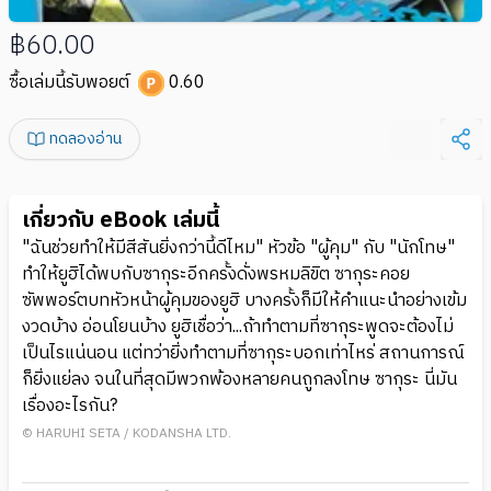
฿60.00
ซื้อเล่มนี้รับพอยต์
0.60
ทดลองอ่าน
เกี่ยวกับ eBook เล่มนี้
"ฉันช่วยทำให้มีสีสันยิ่งกว่านี้ดีไหม" หัวข้อ "ผู้คุม" กับ "นักโทษ"
ทำให้ยูฮิได้พบกับซากุระอีกครั้งดั่งพรหมลิขิต ซากุระคอย
ซัพพอร์ตบทหัวหน้าผู้คุมของยูฮิ บางครั้งก็มีให้คำแนะนำอย่างเข้ม
งวดบ้าง อ่อนโยนบ้าง ยูฮิเชื่อว่า...ถ้าทำตามที่ซากุระพูดจะต้องไม่
เป็นไรแน่นอน แต่ทว่ายิ่งทำตามที่ซากุระบอกเท่าไหร่ สถานการณ์
ก็ยิ่งแย่ลง จนในที่สุดมีพวกพ้องหลายคนถูกลงโทษ ซากุระ นี่มัน
เรื่องอะไรกัน?
© HARUHI SETA / KODANSHA LTD.