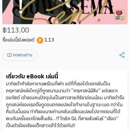
฿113.00
ซื้อเล่มนี้รับพอยต์
1.13
ทดลองอ่าน
เกี่ยวกับ eBook เล่มนี้
มาทิลด้ากำลังหางานพร้อมที่พัก แต่ที่ที่เธอได้เจอกลับเป็น
คฤหาสน์หลังใหญ่ที่ถูกขนานนามว่า “คฤหาสน์ผีสิง” แต่เพราะ
ออกัสต์ เจ้าของคนปัจจุบันเป็นสาวสวยกิริยาอ่อนน้อม มาทิลด้าจึง
ถูกเสน่ห์ของเธอดึงดูดจนตกลงปลงใจทำงานในฐานะเมด ทว่าใน
คืนวันนั้นเอง ท่าทีของนายท่านกลับเปลี่ยนแปลงไปจากตอนที่ได้
พบกันครั้งแรกโดยสิ้นเชิง…!? โกธิค GL ที่สายสัมพันธ์ “เลือด”
เป็นตัวร้อยเรียงเด็กสาวเข้าไว้ด้วยกัน!!