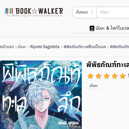
ทั้งหมด
ร้าน eBook การ์ตูน นิยาย สำหรับทุกสไตล์การอ่าน
มังงะ & ไลท์โนเวล
หน้าแรก
มังงะ
Kiyomi Sugishita
พิพิธภัณฑ์ทะเลลึกแม็กเมล
พิพิธภัณฑ์ท
พิพิธภัณฑ์ทะเ
มังงะ