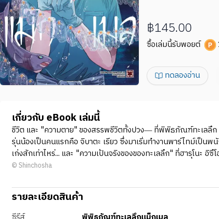
฿145.00
ซื้อเล่มนี้รับพอยต์
ทดลองอ่าน
เกี่ยวกับ eBook เล่มนี้
ชีวิต และ "ความตาย" ของสรรพชีวิตทั้งปวง― ที่พิพิธภัณฑ์ทะเลลึก แม็
รุ่นน้องเป็นคนแรกคือ จิบาตะ เรียว ซึ่งมาเริ่มทำงานพาร์ไทม์เป็
เก่งสักเท่าไหร่... และ "ความเป้นจริงของของทะเลลึก" ที่ฮารุโนะ อิซ
© Shinchosha
รายละเอียดสินค้า
ซีรีส์
พิพิธภัณฑ์ทะเลลึกแม็กเมล