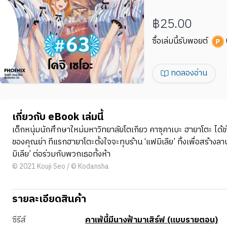
฿25.00
ซื้อเล่มนี้รับพอยต์
ทดลองอ่าน
เกี่ยวกับ eBook เล่มนี้
เด็กหนุ่มนักศึกษาใหม่มหาวิทยาลัยโตเกียว คาซุคาเบะ ฮายาโตะ ได้ข
ของคุณย่า ทีแรกฮายาโตะตั้งใจจะทุบร้าน ‘แฟมิเลีย’ ทิ้งเพื่อสร้างล
มิเลีย’ ต่อร่วมกับพวกเธอทั้งห้า
© 2021 Kouji Seo / © Kodansha
รายละเอียดสินค้า
ซีรีส์
คาเฟ่นี้มีนางฟ้ามาเสิร์ฟ (แบบรายตอน)