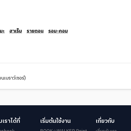
มะ
ฮาเร็ม
รายตอน
รอม-คอม
นเบราว์เซอร์)
เราได้ที่
เริ่มต้นใช้งาน
เกี่ยวกับ