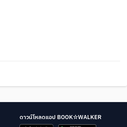
ดาวน์โหลดแอป BOOK☆WALKER