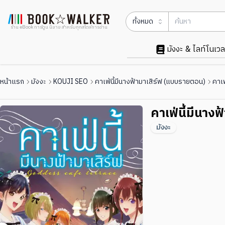
ทั้งหมด
ร้าน eBook การ์ตูน นิยาย สำหรับทุกสไตล์การอ่าน
มังงะ & ไลท์โนเวล
หน้าแรก
มังงะ
KOUJI SEO
คาเฟ่นี้มีนางฟ้ามาเสิร์ฟ (แบบรายตอน)
คาเฟ
คาเฟ่นี้มีนางฟ
มังงะ