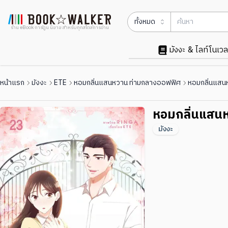
ทั้งหมด
ร้าน eBook การ์ตูน นิยาย สำหรับทุกสไตล์การอ่าน
มังงะ & ไลท์โนเวล
หน้าแรก
มังงะ
ETE
หอมกลิ่นแสนหวาน ท่ามกลางออฟฟิศ
หอมกลิ่นแสน
หอมกลิ่นแสน
มังงะ