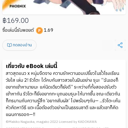
฿169.00
ซื้อเล่มนี้รับพอยต์
1.69
ทดลองอ่าน
เกี่ยวกับ eBook เล่มนี้
สาวสุดแนว x หนุ่มจืดจาง ความรักหวานอมเปรี้ยวในรั้วโรงเรียน
วัยใส เล่ม 2! ริวโตะ ได้คบกับสาวสวยในฝันอย่าง รุนะ “ฉันเองก็
อยากเข้าหานายนะ แค่นิดเดียวก็ยังดี” ระหว่างที่ทั้งสองปรับตัว
เข้าหากัน ริวโตะก็ยิ่งอยากทะนุถนอมรุนะให้มากขึ้น ขณะเดียวกัน
ก็ทรมานกับความรู้สึก ‘อยากสัมผัส’ ไปพร้อมๆกัน— ...ริวโตะเค้น
หัวคิดหาวิธี แตะเนื้อต้องตัวอย่างเป็นธรรมชาติ และแล้วเขาก็คิด
แผนการออก—!!
©Makiko Nagaoka, magako 2022 Licensed by KADOKAWA