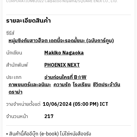
CORPORATION©2022 Carpaccio Noyama/SQUARE ENIX CO., LTD.
รายละเอียดสินค้า
ซีรีส์
หนุ่มซิงกับสาวฮ็อต เดตนี้จะรอดมั้ยนะ (ฉบับการ์ตูน)
นักเขียน
Makiko Nagaoka
สำนักพิมพ์
PHOENIX NEXT
ประเภท
อ่านก่อนใครที่ B☆W
ภาพยนตร์และอนิเมะ
ความรัก
โรงเรียน
ชีวิตประจำวัน
ดราม่า
วางจำหน่ายตั้งแต่
10/06/2024 (05:00 PM) ICT
จำนวนหน้า
217
• สินค้านี้คืออีบุ๊ก (e-book) ไม่ใช่หนังสือจริง