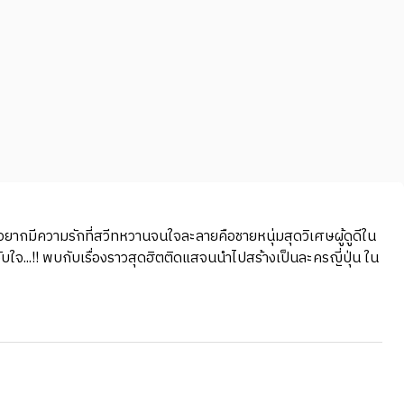
่าอยากมีความรักที่สวีทหวานจนใจละลายคือชายหนุ่มสุดวิเศษผู้ดูดีใน
ับใจ...!! พบกับเรื่องราวสุดฮิตติดแสจนนำไปสร้างเป็นละครญี่ปุ่น ใน