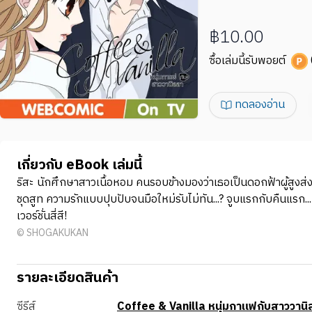
฿10.00
ซื้อเล่มนี้รับพอยต์
ทดลองอ่าน
เกี่ยวกับ eBook เล่มนี้
ริสะ นักศึกษาสาวเนื้อหอม คนรอบข้างมองว่าเธอเป็นดอกฟ้าผู้สูงส่ง 
ชุดสูท ความรักแบบปุบปับจนมือใหม่รับไม่ทัน...? จูบแรกกับคืนแรก..
เวอร์ชั่นสี่สี!
© SHOGAKUKAN
รายละเอียดสินค้า
ซีรีส์
Coffee & Vanilla หนุ่มกาแฟกับสาววานิล