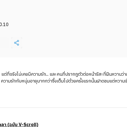
0.10
แต่ที่จริงไม่เคยมีความรัก... และคนที่ปรากฏตัวต่อหน้าริสะที่ฝันหวานว
. ความรักกับหนุ่มอายุมากกว่าซึ่งเต็มไปด้วยครั้งแรกนั้นฝาดขมแต่หวานจ
ลา (ฉบับ V-Scroll)