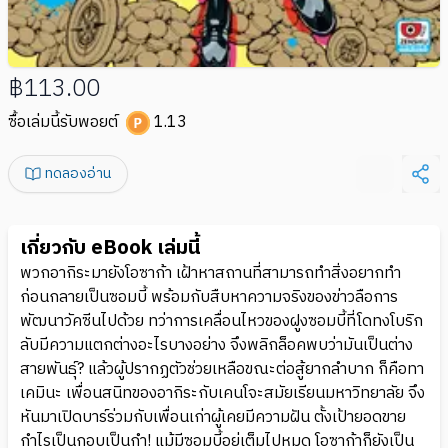
฿113.00
ซื้อเล่มนี้รับพอยต์
1.13
ทดลองอ่าน
เกี่ยวกับ eBook เล่มนี้
พวกอากิระมายังโอซาก้า เฝ้าหาสถานที่สามารถทำสิ่งอยากทำ
ก่อนกลายเป็นซอมบี้ พร้อมกับสืบหาความจริงของข่าวลือการ
พัฒนาวัคซีนไปด้วย ทว่าการเคลื่อนไหวของฝูงซอมบี้ที่โดทงโบริก
ลับมีความแตกต่างอะไรบางอย่าง จึงพลิกล็อคพบว่ามันเป็นต่าง
สายพันธุ์? แล้วผู้ปรากฏตัวช่วยเหลือขณะต่อสู้ยากลำบาก ก็คือทา
เคมินะ เพื่อนสนิทของอากิระกับเคนโจะสมัยเรียนมหาวิทยาลัย จึง
หันมาเปิดบาร์ร่วมกับเพื่อนเก่าผู้เคยมีความฝัน ตั้งเป้ายอดขาย
กำไรเป็นกอบเป็นกำ! แม้มีซอมบี้อยู่เต็มไปหมด โอซาก้าก็ยังเป็น