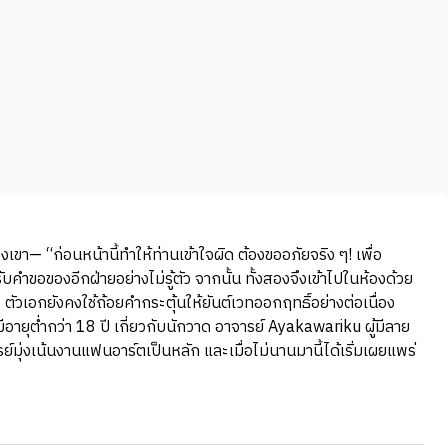
— “ก่อนหน้านี้ทำให้ท่านเข้าใจผิด ต้องขออภัยจริง ๆ! เพื่อ
ขอของอีกฝ่ายอย่างไม่รู้ตัว จากนั้น ทั้งสองจึงเข้าไปในห้องด้วย
วเอกยังคงใช้ถ้อยคำกระตุ้นให้ยันต์เวทออกฤทธิ์อย่างต่อเนื่อง
มีอายุต่ำกว่า 18 ปี เกี่ยวกับนักวาด อาจารย์ Ayakawariku ผู้มีลาย
มุ่งเน้นงานแฟนอาร์ตเป็นหลัก และเมื่อไม่นานมานี้ได้เริ่มเผยแพร่