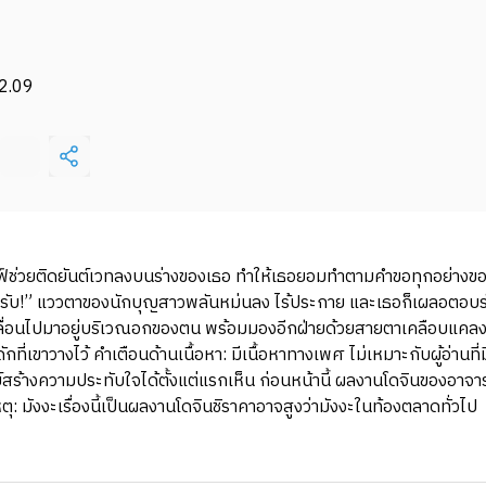
2.09
ฟ์ช่วยติดยันต์เวทลงบนร่างของเธอ ทำให้เธอยอมทำตามคำขอทุกอย่างของเขา
ครับ!” แววตาของนักบุญสาวพลันหม่นลง ไร้ประกาย และเธอก็เผลอตอบรับคำ
คลื่อนไปมาอยู่บริเวณอกของตน พร้อมมองอีกฝ่ายด้วยสายตาเคลือบแคลง ตั
ที่เขาวางไว้ คำเตือนด้านเนื้อหา: มีเนื้อหาทางเพศ ไม่เหมาะกับผู้อ่านที่
้างความประทับใจได้ตั้งแต่แรกเห็น ก่อนหน้านี้ ผลงานโดจินของอาจารย์
 มังงะเรื่องนี้เป็นผลงานโดจินชิราคาอาจสูงว่ามังงะในท้องตลาดทั่วไป