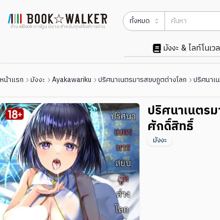
ทั้งหมด
ร้าน eBook การ์ตูน นิยาย สำหรับทุกสไตล์การอ่าน
มังงะ & ไลท์โนเวล
หน้าแรก
มังงะ
Ayakawariku
ปริศนาเนตรมารสยบภูตต่างโลก
ปริศนาเน
ปริศนาเนตรมา
ศักดิ์สิทธิ์
มังงะ