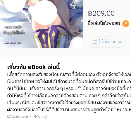
฿209.00
ซื้อเล่มนี้รับพอยต์
ไม่มีตัวอย่าง
เกี่ยวกับ eBook เล่มนี้
เพื่อขจัดความสงสัยของนักบุญสาวที่มีต่อตนเอง ตัวเอกจึงขอให้เอล
เป็นการไถ่โทษ ขอให้ผมได้ใช้การนวดที่ผมถนัดที่สุดรับใช้ท่านเถอะ
กัน “นี่มัน… เรียกว่านวดจริง ๆ เหรอ…?” นักบุญสาวก้มมองมือที่เ
ทำให้เธอที่ไร้ทางเลือกนอกจากต้องยอมตาม ค่อย ๆ ถลำลึกเข้าสู่กับดัก
เส้นประณีตและเชี่ยวชาญการใช้สีอย่างยอดเยี่ยม ผลงานของอาจารย์สร
ผลงานออริจินอลในซีรีส์ "ปริศนาเนตรมารสยบภูตต่างโลก" หมายเหตุ:
©Ayakawariku/Myacg