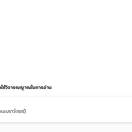
 โปรดใช้วิจารณญาณในการอ่าน
นเบราว์เซอร์)