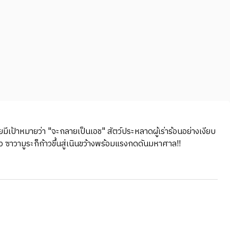
ดยมีเป้าหมายว่า "จะกลายเป็นเอช" สัตว์ประหลาดผู้เร่าร้อนอย่างเงียบ
ล้ว ซาวามูระก็ก้าวขึ้นสู่เนินขว้างพร้อมแรงกดดันมหาศาล!!