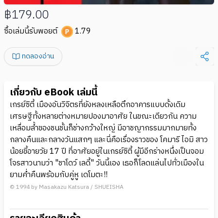
฿179.00
ซื้อเล่มนี้รับพอยต์
1.79
ทดลองอ่าน
เกี่ยวกับ eBook เล่มนี้
เกรย์ซิตี้ เมืองอันวิจิตรที่ยังหลงเหลือตึกอาคารแบบดั้งเดิม
เศรษฐีทั้งหลายต่างหมายปองมาอาศัย ในขณะเดียวกัน ความ
เหลื่อมล้ำของชนชั้นก็ช่างกว้างใหญ่ มีอาชญากรรมมากมายทั้ง
กลางคืนและกลางวันแสกๆ และนี่คือเรื่องราวของ โคมาริ ไอมิ สาว
น้อยขี้อายวัย 17 ปี ที่อาศัยอยู่ในเกรย์ซิตี้ ผู้มีอีกร่างหนึ่งเป็นจอม
โจรสาวนามว่า "ชาโดว์ เลดี้" วันนี้เอง เธอก็โลดแล่นไปทั่วเมืองใน
ยามค่ำคืนพร้อมกับคู่หู เดโมตะ!!
© 1994 by Masakazu Katsura / SHUEISHA