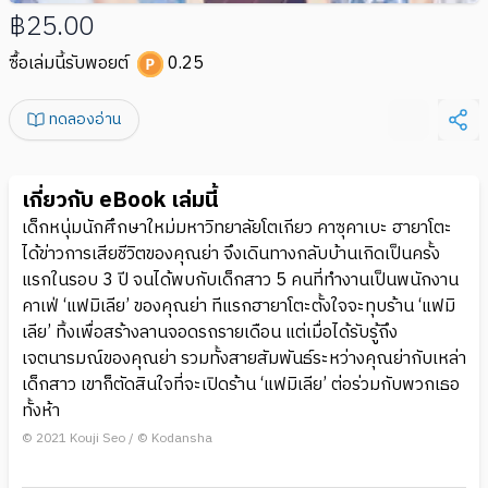
฿25.00
ซื้อเล่มนี้รับพอยต์
0.25
ทดลองอ่าน
เกี่ยวกับ eBook เล่มนี้
เด็กหนุ่มนักศึกษาใหม่มหาวิทยาลัยโตเกียว คาซุคาเบะ ฮายาโตะ
ได้ข่าวการเสียชีวิตของคุณย่า จึงเดินทางกลับบ้านเกิดเป็นครั้ง
แรกในรอบ 3 ปี จนได้พบกับเด็กสาว 5 คนที่ทำงานเป็นพนักงาน
คาเฟ่ ‘แฟมิเลีย’ ของคุณย่า ทีแรกฮายาโตะตั้งใจจะทุบร้าน ‘แฟมิ
เลีย’ ทิ้งเพื่อสร้างลานจอดรถรายเดือน แต่เมื่อได้รับรู้ถึง
เจตนารมณ์ของคุณย่า รวมทั้งสายสัมพันธ์ระหว่างคุณย่ากับเหล่า
เด็กสาว เขาก็ตัดสินใจที่จะเปิดร้าน ‘แฟมิเลีย’ ต่อร่วมกับพวกเธอ
ทั้งห้า
© 2021 Kouji Seo / © Kodansha