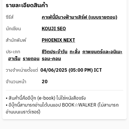
รายละเอียดสินค้า
ซีรีส์
คาเฟ่นี้มีนางฟ้ามาเสิร์ฟ (แบบรายตอน)
นักเขียน
KOUJI SEO
สำนักพิมพ์
PHOENIX NEXT
ประเภท
ชีวิตประจำวัน
ทะลึ่ง
ภาพยนตร์และอนิเมะ
ฮาเร็ม
รายตอน
รอม-คอม
วางจำหน่ายตั้งแต่
04/06/2025 (05:00 PM) ICT
จำนวนหน้า
20
• สินค้านี้คืออีบุ๊ก (e-book) ไม่ใช่หนังสือจริง
• อีบุ๊กนี้สามารถอ่านได้บนแอป BOOK☆WALKER (ไม่สามารถ
อ่านบนเบราว์เซอร์)