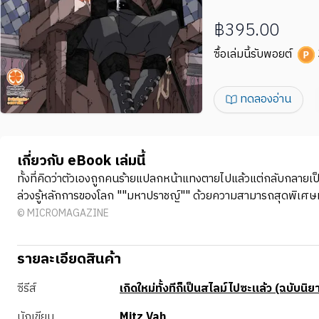
฿395.00
ซื้อเล่มนี้รับพอยต์
ทดลองอ่าน
เกี่ยวกับ eBook เล่มนี้
ทั้งที่คิดว่าตัวเองถูกคนร้ายแปลกหน้าแทงตายไปแล้วแต่กลับกลายเ
ล่วงรู้หลักการของโลก ""มหาปราชญ์"" ด้วยความสามารถสุดพิเศษทั้งสอ
© MICROMAGAZINE
รายละเอียดสินค้า
ซีรีส์
เกิดใหม่ทั้งทีก็เป็นสไลม์ไปซะแล้ว (ฉบับนิย
นักเขียน
Mitz Vah