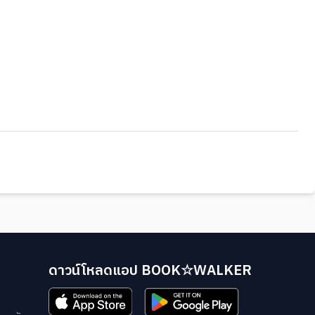
ดาวน์โหลดแอป BOOK☆WALKER