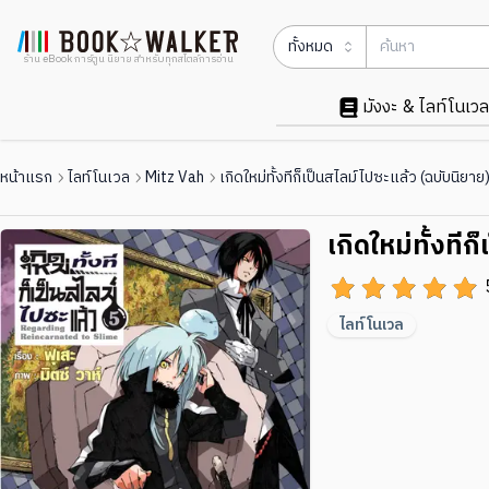
ทั้งหมด
ร้าน eBook การ์ตูน นิยาย สำหรับทุกสไตล์การอ่าน
มังงะ & ไลท์โนเวล
หน้าแรก
ไลท์โนเวล
Mitz Vah
เกิดใหม่ทั้งทีก็เป็นสไลม์ไปซะแล้ว (ฉบับนิยาย
เกิดใหม่ทั้งที
ไลท์โนเวล