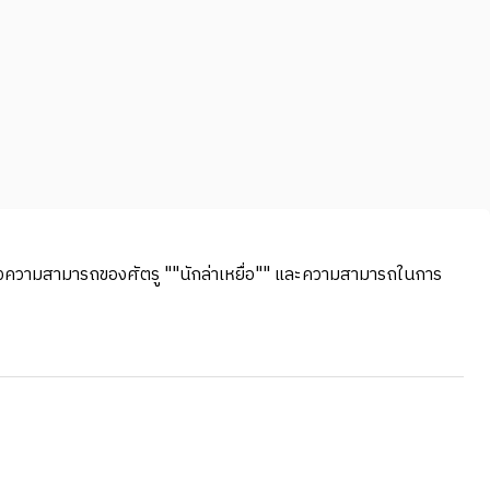
งชิงความสามารถของศัตรู ""นักล่าเหยื่อ"" และความสามารถในการ