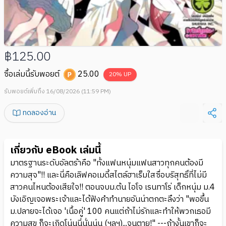
฿125.00
ซื้อเล่มนี้รับพอยต์
25.00
20
% UP
รับพอยต์เพิ่มถึง 16/08/2026 (11:59 PM)
ทดลองอ่าน
เกี่ยวกับ eBook เล่มนี้
มาตรฐานระดับอัลตร้าคือ "ทั้งแฟนหนุ่มแฟนสาวทุกคนต้องมี
ความสุจ"!! และนี่คือเลิฟคอเมดี้สไตล์ฮาเร็มใสซื่อบริสุทธิ์ที่ไม่มี
สาวคนไหนต้องเสียใจ!! ตอนจบม.ต้น ไอโจ เรนทาโร่ เด็กหนุ่ม ม.4
บังเอิญเจอพระเจ้าและได้ฟังคำทำนายอันน่าตกตะลึงว่า "พอขึ้น
ม.ปลายจะได้เจอ 'เนื้อคู่' 100 คนแต่ถ้าไม่รักและทำให้พวกเธอมี
ความสุข ก็จะเกิดโน่นนี่นั่นนู่น (ฯลฯ)...จนตาย!" ---ถ้างั้นเขาก็จะ