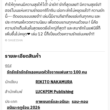
ทำให้ทุกคนมีความสุขให้ได้! น่ารัก! รักที่สุดเลย!! มีความสุขจัง!!
ฮอร์โมนแห่งความรักออกซิโทซิน เอ่อทะลักไม่หยุดแล้ว!! ความรัก
นี้--- ติดงอมแงมเลยจ้า! เล่มนี้มีงานกีฬาที่ลงแข่งกันทุกคน และ
ประกาศผลโหวตความนิยม เพื่อตอบแทนทุกคนด้วยนะ! นี่คือ
ความรักเต็มล้นขั้นสุดยอดยิ่งใหญ่ที่สุด!! และสมาชิกในแฟมิลี่ก็
เพิ่มขึ้นไม่หยุด❤ เล่ม 12 นี้ก็เปี่ยมด้วยความรักเช่นเคยจ้า!!
© SHUEISHA
รายละเอียดสินค้า
ซีรีส์
รักรักรักรักรักเธอหมดหัวใจจากแฟนสาว 100 คน
นักเขียน
RIKITO NAKAMURA
สำนักพิมพ์
LUCKPIM Publishing
ประเภท
ภาพยนตร์และอนิเมะ
รอม-คอม
อนิเมะฤดูร้อน 2026