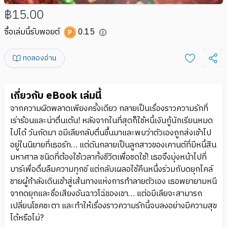
฿15.00
ซื้อเล่มนี้รับพอยต์
0.15
ทดลองอ่าน
เกี่ยวกับ eBook เล่มนี้
จากความผิดพลาดเพียงครั้งเดียว กลายเป็นเรื่องราวความรักที่
เร่าร้อนและน่าตื่นเต้น! หลังจากในที่สุดก็ใช้หนี้เงินกู้นักเรียนหมด
ไปได้ วันถัดมา อมีเลียกลับตื่นขึ้นมาและพบว่าตัวเองถูกส่งเข้าไป
อยู่ในนิยายที่เธอรัก… แต่ดันกลายเป็นลูกสาวของเคานต์ที่มีหนี้สิน
มหาศาล ชนิดที่ต้องใช้เวลาทั้งชีวิตเพื่อชดใช้! เธอจึงมุ่งหน้าไปที่
บาร์เพื่อดื่มลืมความทุกข์ แต่กลับเผลอใช้คืนหนึ่งร่วมกับดยุกไคล์
ชายผู้กำลังเดินเข้าสู่เส้นทางแห่งการทำลายตัวเอง เธอพยายามหนี
จากดยุกและชื่อเสียงอันฉาวโฉ่ของเขา… แต่อมีเลียจะสามารถ
เปลี่ยนโชคชะตา และทำให้เรื่องราวความรักนี้จบลงอย่างมีความสุข
ได้หรือไม่?