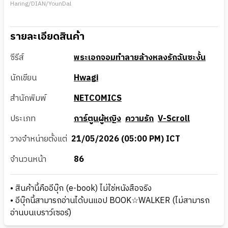
Haring/DIAN/YounDal
รายละเอียดสินค้า
ซีรีส์
พระเอกจอมทำลายล้างหลงรักฉันซะงั้น
นักเขียน
Hwagi
สำนักพิมพ์
NETCOMICS
ประเภท
การ์ตูนผู้หญิง
ความรัก
V-Scroll
วางจำหน่ายตั้งแต่
21/05/2026 (05:00 PM) ICT
จำนวนหน้า
86
• สินค้านี้คืออีบุ๊ก (e-book) ไม่ใช่หนังสือจริง
• อีบุ๊กนี้สามารถอ่านได้บนแอป BOOK☆WALKER (ไม่สามารถ
อ่านบนเบราว์เซอร์)