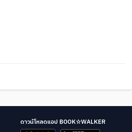
ดาวน์โหลดแอป BOOK☆WALKER