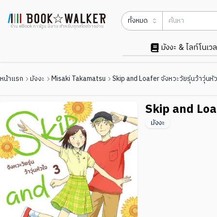
ทั้งหมด
ร้าน eBook การ์ตูน นิยาย สำหรับทุกสไตล์การอ่าน
มังงะ & ไลท์โนเวล
หน้าแรก
มังงะ
Misaki Takamatsu
Skip and Loafer จังหวะวัยรุ่นว้าวุ่นหั
Skip and Loafe
มังงะ