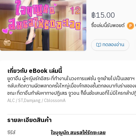
฿15.00
ซื้อเล่มนี้รับพอยต์
ทดลองอ่าน
เกี่ยวกับ eBook เล่มนี้
ยูดาอึน ผู้หญิงรักอิสระที่ทำงานในวงการแฟชั่น ถูกย้ายไปเป็นเลขาฯ
กลับเกิดความผิดพลาดครั้งใหญ่เมื่อเค้กสองชั้นตกลงมาทับร่างของ
ขณะที่ดาอึนกำลังหาทางปฏิเสธ จูวอน ก็ยื่นข้อเสนอที่ไม่มีใครกล้าปฏิ
ALC / ST,Damjang / CblossomA
รายละเอียดสินค้า
ซีรีส์
ใจบุญนัก สมรสให้รักซะเลย