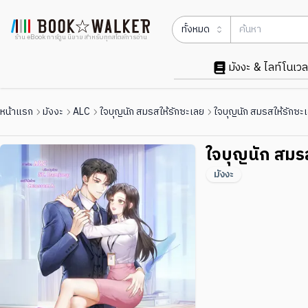
ทั้งหมด
ร้าน eBook การ์ตูน นิยาย สำหรับทุกสไตล์การอ่าน
มังงะ & ไลท์โนเวล
หน้าแรก
มังงะ
ALC
ใจบุญนัก สมรสให้รักซะเลย
ใจบุญนัก สมรสให้รักซะ
ใจบุญนัก สมรส
มังงะ