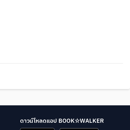
ดาวน์โหลดแอป BOOK☆WALKER