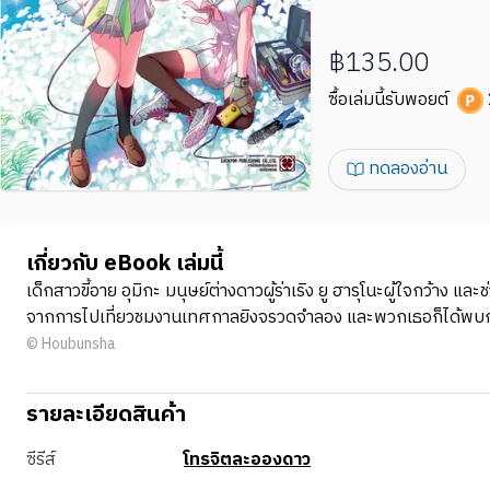
฿135.00
ซื้อเล่มนี้รับพอยต์
ทดลองอ่าน
เกี่ยวกับ eBook เล่มนี้
เด็กสาวขี้อาย อุมิกะ มนุษย์ต่างดาวผู้ร่าเริง ยู ฮารุโนะผู้ใจกว้าง 
จากการไปเที่ยวชมงานเทศกาลยิงจรวดจำลอง และพวกเธอก็ได้พบกับ
© Houbunsha
รายละเอียดสินค้า
ซีรีส์
โทรจิตละอองดาว