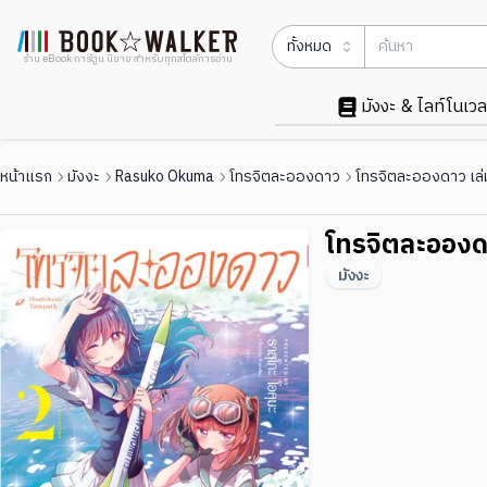
ทั้งหมด
ร้าน eBook การ์ตูน นิยาย สำหรับทุกสไตล์การอ่าน
มังงะ & ไลท์โนเวล
หน้าแรก
มังงะ
Rasuko Okuma
โทรจิตละอองดาว
โทรจิตละอองดาว เล่
โทรจิตละอองด
มังงะ