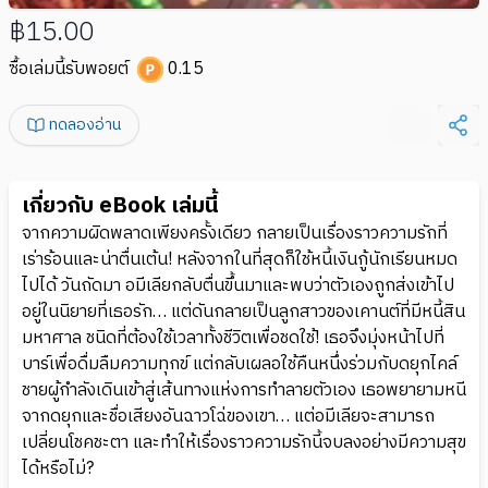
฿15.00
ซื้อเล่มนี้รับพอยต์
0.15
ทดลองอ่าน
เกี่ยวกับ eBook เล่มนี้
จากความผิดพลาดเพียงครั้งเดียว กลายเป็นเรื่องราวความรักที่
เร่าร้อนและน่าตื่นเต้น! หลังจากในที่สุดก็ใช้หนี้เงินกู้นักเรียนหมด
ไปได้ วันถัดมา อมีเลียกลับตื่นขึ้นมาและพบว่าตัวเองถูกส่งเข้าไป
อยู่ในนิยายที่เธอรัก… แต่ดันกลายเป็นลูกสาวของเคานต์ที่มีหนี้สิน
มหาศาล ชนิดที่ต้องใช้เวลาทั้งชีวิตเพื่อชดใช้! เธอจึงมุ่งหน้าไปที่
บาร์เพื่อดื่มลืมความทุกข์ แต่กลับเผลอใช้คืนหนึ่งร่วมกับดยุกไคล์
ชายผู้กำลังเดินเข้าสู่เส้นทางแห่งการทำลายตัวเอง เธอพยายามหนี
จากดยุกและชื่อเสียงอันฉาวโฉ่ของเขา… แต่อมีเลียจะสามารถ
เปลี่ยนโชคชะตา และทำให้เรื่องราวความรักนี้จบลงอย่างมีความสุข
ได้หรือไม่?