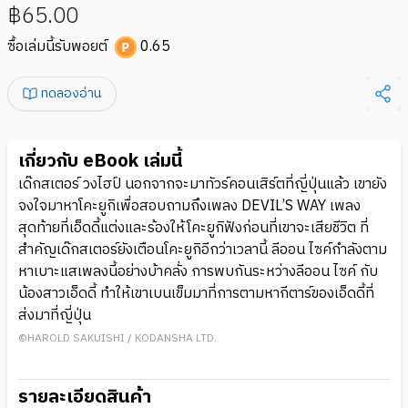
฿65.00
ซื้อเล่มนี้รับพอยต์
0.65
ทดลองอ่าน
เกี่ยวกับ eBook เล่มนี้
เด๊กสเตอร์ วงไฮป์ นอกจากจะมาทัวร์คอนเสิร์ตที่ญี่ปุ่นแล้ว เขายัง
จงใจมาหาโคะยูกิเพื่อสอบถามถึงเพลง DEVIL’S WAY เพลง
สุดท้ายที่เอ็ดดี้แต่งและร้องให้โคะยูกิฟังก่อนที่เขาจะเสียชีวิต ที่
สําคัญเด๊กสเตอร์ยังเตือนโคะยูกิอีกว่าเวลานี้ ลีออน ไซค์กําลังตาม
หาเบาะแสเพลงนี้อย่างบ้าคลั่ง การพบกันระหว่างลีออน ไซค์ กับ
น้องสาวเอ็ดดี้ ทําให้เขาเบนเข็มมาที่การตามหากีตาร์ของเอ็ดดี้ที่
ส่งมาที่ญี่ปุ่น
©HAROLD SAKUISHI / KODANSHA LTD.
รายละเอียดสินค้า