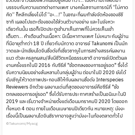
ชีวิตประจำวันของพวกเธออยู่เสมอ ทว่า… เมื่อความใกล้ชิดมา
บรรจบกับความแตกต่างทางเพศ บางครั้งสถานการณ์ที่ “ไม่คาด
คิด” ก็หลีกเลี่ยงไม่ได้ “อะ…!” ในขณะที่ผมกำลังจัดห้องของชิชิ
ซากิ เผลอไปแตะต้องของใช้ส่วนตัวบางอย่าง และในจังหวะ
เดียวกันนั้น เธอก็เปิดประตูเข้ามาเห็นภาพที่ไม่ควรเห็นเข้า
เต็มตา… คำเตือนด้านเนื้อหา: มีเนื้อหาทางเพศ ไม่เหมาะกับผู้อ่าน
ที่มีอายุต่ำกว่า 18 ปี เกี่ยวกับนักวาด อาจารย์ Takunomi เป็นนัก
วาดและนักเขียนโดจินชื่อดังที่เชี่ยวชาญในการสร้างสรรค์ผลงาน
แนว ตัวละครลูกผสม/สิ่งมีชีวิตเหนือธรรมชาติ อาจารย์เปิดตัวผล
งานครั้งแรกในปี 2016 กับซีรีส์ "ข้อตกลงของการอยู่รอด" ซึ่งได้
รับความนิยมอย่างล้นหลามในกลุ่มผู้อ่าน ต่อมาในปี 2020 ยังได้
รับเชิญให้วาดภาพประกอบสีให้กับผลงานชื่อดัง Interspecies
Reviewers อีกด้วย ผลงานเด่นที่สุดของอาจารย์คือซีรีส์ "ข้อ
ตกลงของการอยู่รอด" ซึ่งได้รับการประกาศสร้างเป็นอนิเมะในปี
2019 และเริ่มวางจำหน่ายตั้งแต่เดือนมกราคมปี 2020 โดยออก
ทั้งหมด 4 ตอน ภายในเดือนเมษายนปีเดียวกัน หมายเหตุ: มังงะ
เรื่องนี้เป็นผลงานโดจินชิราคาอาจสูงว่ามังงะในท้องตลาดทั่วไป
©Takunomi/Myacg