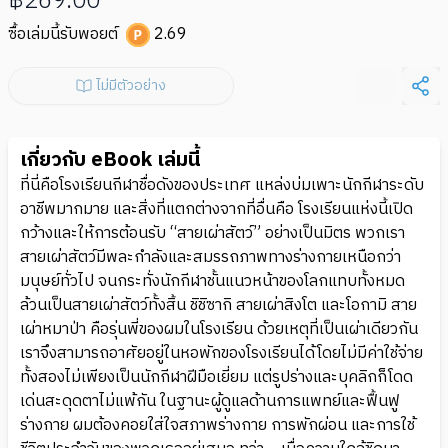
฿269.00
ซื้อเล่มนี้รับพอยต์
2.69
ไม่มีตัวอย่าง
เกี่ยวกับ eBook เล่มนี้
ที่นี่คือโรงเรียนกีฬาชื่อดังของประเทศ แหล่งบ่มเพาะนักกีฬาระดับ
อาชีพมากมาย และสิ่งที่แตกต่างจากที่อื่นคือ โรงเรียนแห่งนี้เปิด
กว้างและให้การต้อนรับ “สายเผ่าสัตว์” อย่างเป็นมิตร พวกเรา
สายเผ่าสัตว์มีพละกำลังและสมรรถภาพทางร่างกายเหนือกว่า
มนุษย์ทั่วไป จนกระทั่งนักกีฬาชั้นแนวหน้าของโลกแทบทั้งหมด
ล้วนเป็นสายเผ่าสัตว์ทั้งสิ้น ชิชิซากิ สายเผ่าสิงโต และโอกามิ สาย
เผ่าหมาป่า คือรุ่นพี่ของผมในโรงเรียน ด้วยเหตุที่เป็นเผ่าเดียวกัน
เราจึงสามารถอาศัยอยู่ในหอพักของโรงเรียนได้โดยไม่มีค่าใช้จ่าย
ทั้งสองไม่เพียงเป็นนักกีฬาฝีมือเยี่ยม แต่รูปร่างและบุคลิกก็โดด
เด่นสะดุดตาไม่แพ้กัน ในฐานะผู้ดูแลด้านการแพทย์และฟื้นฟู
ร่างกาย ผมต้องคอยใส่ใจสภาพร่างกาย การพักผ่อน และการใช้