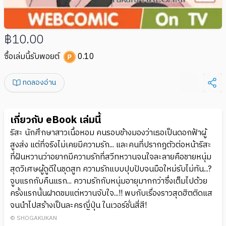
฿10.00
ซื้อเล่มนี้รับพอยต์
0.10
ทดลองอ่าน
เกี่ยวกับ eBook เล่มนี้
ริสะ นักศึกษาสาวเนื้อหอม คนรอบข้างมองว่าเธอเป็นดอกฟ้าผู้
สูงส่ง แต่ที่จริงไม่เคยมีความรัก... และคนที่ปรากฏตัวต่อหน้าริสะ
ที่ฝันหวานว่าอยากมีความรักที่สวีทหวานจนใจละลายคือชายหนุ่ม
สุดวิเศษผู้ดูดีในชุดสูท ความรักแบบปุบปับจนมือใหม่รับไม่ทัน...?
จูบแรกกับคืนแรก... ความรักกับหนุ่มอายุมากกว่าซึ่งเต็มไปด้วย
ครั้งแรกนั้นฝาดขมแต่หวานจับใจ...!! พบกับเรื่องราวสุดฮิตติดแส
จนนำไปสร้างเป็นละครญี่ปุ่น ในเวอร์ชั่นสี่สี!
© SHOGAKUKAN