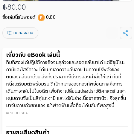
฿80.00
ซื้อเล่มนี้รับพอยต์
0.80
ทดลองอ่าน
เกี่ยวกับ eBook เล่มนี้
ทีมที่สองได้ปฏิบัติภารกิจจนลุล่วงและรอดกลับมาได้ แต่อิซุมิโนะ
คามิและโฮริคาวะ ได้แบกเอาความอับอาย ในความไร้พลังของ
ตนเองกลับมาด้วย อีกทั้งปราสาทก็มีการออกคำสั่งให้แก่ ทีมที่
หนึ่งเตรียมตัวพร้อมรบ!? เป้าหมายของกองทัพย้อนกาลคือการ
เดินทางกลับไปในอดีต เพื่อที่จะเปลี่ยนแปลงประวัติศาสตร์ เหล่า
หนุ่มดาบซึ่งเป็นสึคุโมะงามิ และได้รับร่างเนื้อจากซานิวะ จึงลุกขึ้น
มาจับดาบด้วยตนเอง เข้าฟาดฟันเพื่อที่จะโค่นล้มทัพอสูรนี้
© SHUEISHA
รายละเอียดสินค้า