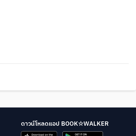
ดาวน์โหลดแอป BOOK☆WALKER