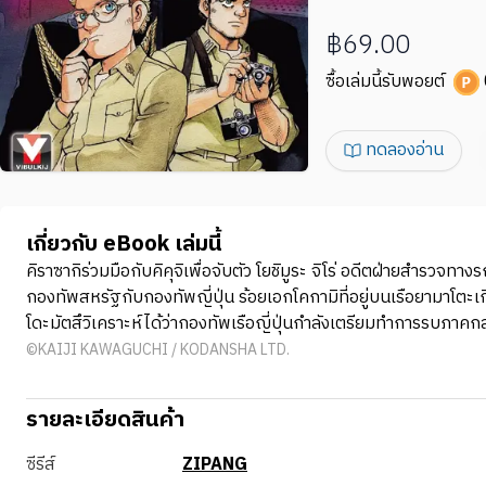
฿69.00
ซื้อเล่มนี้รับพอยต์
ทดลองอ่าน
เกี่ยวกับ eBook เล่มนี้
คิราซากิร่วมมือกับคิคุจิเพื่อจับตัว โยชิมูระ จิโร่ อดีตฝ่ายสำรวจ
กองทัพสหรัฐกับกองทัพญี่ปุ่น ร้อยเอกโคกามิที่อยู่บนเรือยามาโต
โดะมัตสึวิเคราะห์ได้ว่ากองทัพเรือญี่ปุ่นกำลังเตรียมทำการรบภาคก
©KAIJI KAWAGUCHI / KODANSHA LTD.
รายละเอียดสินค้า
ซีรีส์
ZIPANG