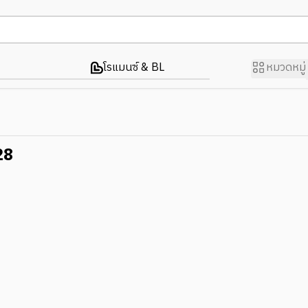
โรแมนซ์ & BL
หมวดหมู่
28