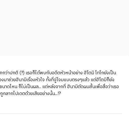
ว่าปกติ (?) เธอก็ได้พบกับอดีตหัวหน้าอย่าง ฮิโตมิ โทโกยังเป็น
มาช่วยฮินามิเรื่องหัวใจ ทั้งที่จู่โจมแบบตรงๆแล้ว แต่ฮิโตมิก็ยัง
ดไหน ก็ไม่เป็นผล... แต่หลังจากที่ ฮินามิตัดผมสั้นเพื่อสื่อว่าเธอ
ถูกลากไปเดตด้วยเสียอย่างนั้น...!?