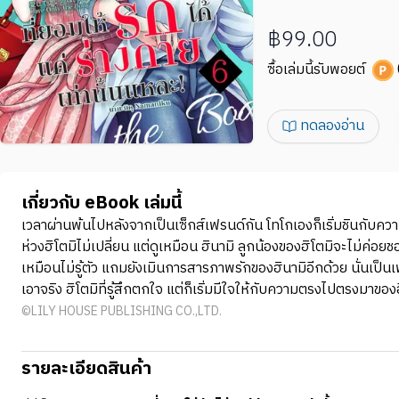
฿99.00
ซื้อเล่มนี้รับพอยต์
ทดลองอ่าน
เกี่ยวกับ eBook เล่มนี้
เวลาผ่านพ้นไปหลังจากเป็นเซ็กส์เฟรนด์กัน โทโกเองก็เริ่มชินกับคว
ห่วงฮิโตมิไม่เปลี่ยน แต่ดูเหมือน ฮินามิ ลูกน้องของฮิโตมิจะไม่ค่อยช
เหมือนไม่รู้ตัว แถมยังเมินการสารภาพรักของฮินามิอีกด้วย นั่นเป็นเพ
เอาจริง ฮิโตมิที่รู้สึกตกใจ แต่ก็เริ่มมีใจให้กับความตรงไปตรงมาของ
©LILY HOUSE PUBLISHING CO.,LTD.
รายละเอียดสินค้า